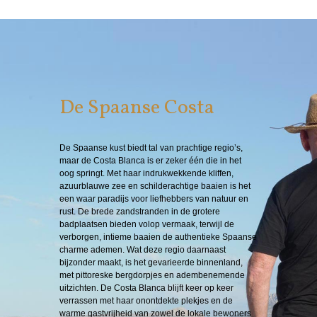
De Spaanse Costa
De Spaanse kust biedt tal van prachtige regio’s,
maar de Costa Blanca is er zeker één die in het
oog springt. Met haar indrukwekkende kliffen,
azuurblauwe zee en schilderachtige baaien is het
een waar paradijs voor liefhebbers van natuur en
rust. De brede zandstranden in de grotere
badplaatsen bieden volop vermaak, terwijl de
verborgen, intieme baaien de authentieke Spaanse
charme ademen. Wat deze regio daarnaast
bijzonder maakt, is het gevarieerde binnenland,
met pittoreske bergdorpjes en adembenemende
uitzichten. De Costa Blanca blijft keer op keer
verrassen met haar onontdekte plekjes en de
warme gastvrijheid van zowel de lokale bewoners