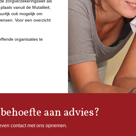
de zorgverzekeringswet als
laats vanuit de Mutaliteit,
uurlijk ook mogelijk om
 wensen. Voor een overzicht
effende organisaties te
 behoefte aan advies?
ieven contact met ons opnemen.