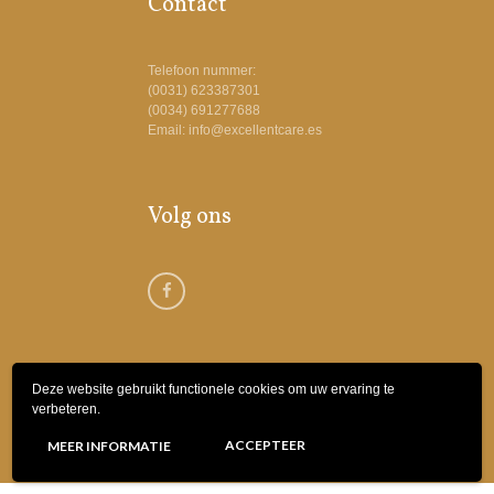
Contact
Telefoon nummer:
(0031) 623387301
(0034) 691277688
Email: info@excellentcare.es
Volg ons
Deze website gebruikt functionele cookies om uw ervaring te
verbeteren.
© 2018 Excellent Care Spanje | Webdesign
ACCEPTEER
MEER INFORMATIE
by
Bottle Post Media