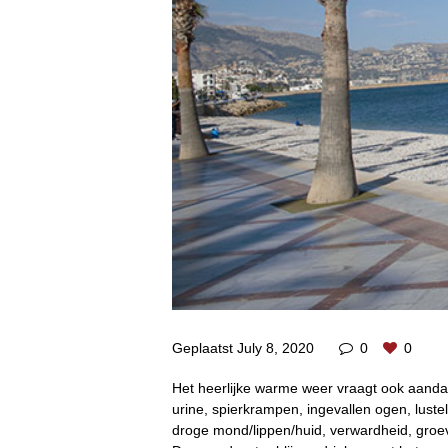
Geplaatst
July 8, 2020
0
0
Het heerlijke warme weer vraagt ook aandac
urine, spierkrampen, ingevallen ogen, lust
droge mond/lippen/huid, verwardheid, groev