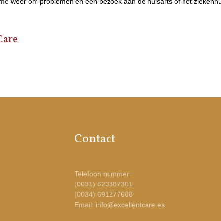
rme weer om problemen en een bezoek aan de huisarts of het ziekenhu
Care
Contact
Telefoon nummer:
(0031) 623387301
(0034) 691277688
Email: info@excellentcare.es