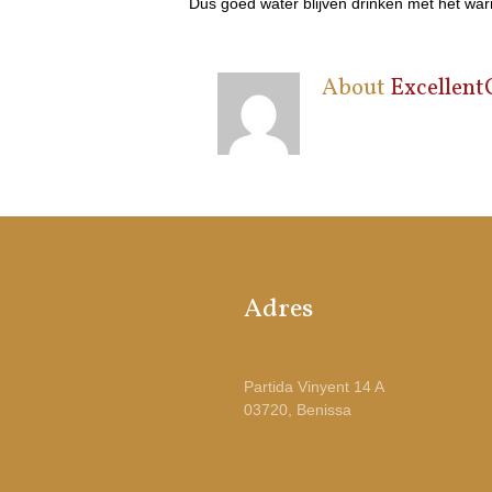
Dus goed water blijven drinken met het wa
About
Excellent
Adres
Partida Vinyent 14 A
03720, Benissa