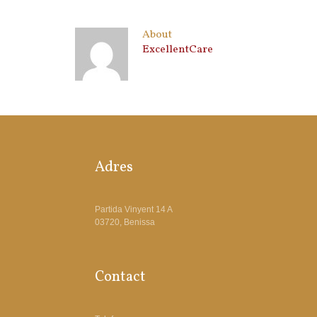
About
ExcellentCare
Adres
Partida Vinyent 14 A
03720, Benissa
Contact