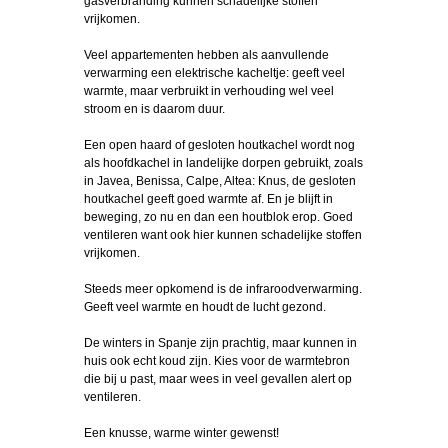
gasverbranding kunnen schadelijke stoffen
vrijkomen.
Veel appartementen hebben als aanvullende
verwarming een elektrische kacheltje: geeft veel
warmte, maar verbruikt in verhouding wel veel
stroom en is daarom duur.
Een open haard of gesloten houtkachel wordt nog
als hoofdkachel in landelijke dorpen gebruikt, zoals
in Javea, Benissa, Calpe, Altea: Knus, de gesloten
houtkachel geeft goed warmte af. En je blijft in
beweging, zo nu en dan een houtblok erop. Goed
ventileren want ook hier kunnen schadelijke stoffen
vrijkomen.
Steeds meer opkomend is de infraroodverwarming.
Geeft veel warmte en houdt de lucht gezond.
De winters in Spanje zijn prachtig, maar kunnen in
huis ook echt koud zijn. Kies voor de warmtebron
die bij u past, maar wees in veel gevallen alert op
ventileren.
Een knusse, warme winter gewenst!