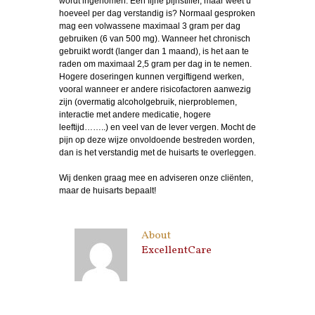
wordt ingenomen. Een fijne pijnstiller, maar weet u
hoeveel per dag verstandig is? Normaal gesproken
mag een volwassene maximaal 3 gram per dag
gebruiken (6 van 500 mg). Wanneer het chronisch
gebruikt wordt (langer dan 1 maand), is het aan te
raden om maximaal 2,5 gram per dag in te nemen.
Hogere doseringen kunnen vergiftigend werken,
vooral wanneer er andere risicofactoren aanwezig
zijn (overmatig alcoholgebruik, nierproblemen,
interactie met andere medicatie, hogere
leeftijd……..) en veel van de lever vergen. Mocht de
pijn op deze wijze onvoldoende bestreden worden,
dan is het verstandig met de huisarts te overleggen.
Wij denken graag mee en adviseren onze cliënten,
maar de huisarts bepaalt!
About
ExcellentCare