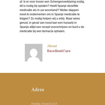
af. Is er voor invoer een Schengenverklaring nodig,
dit is nodig bij opiaten? Heeft Spanje dezelfde
medicatie als in uw woonland? Welke stappen
moet ik ondernemen om in Spanje medicatie te
krijgen? Zo nodig helpen wij u erbij. Maar wees
gerust, in geval van nood kan een huisarts in
Spanje altijd een recept voorschrijven en kunt u de
medicatie bij een farmacía ophalen.
About
ExcellentCare
Adres
Partida Vinyent 14 A