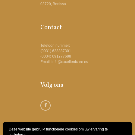
03720, Benissa
Contact
Telefoon nummer:
(0031) 623387301
(0034) 691277688
Email: info@excellentcare.es
Volg ons
Deze website gebruikt functionele cookies om uw ervaring te
verbeteren.