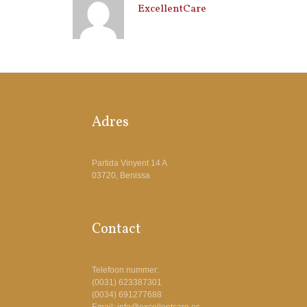
ExcellentCare
Adres
Partida Vinyent 14 A
03720, Benissa
Contact
Telefoon nummer:
(0031) 623387301
(0034) 691277688
Email: info@excellentcare.es