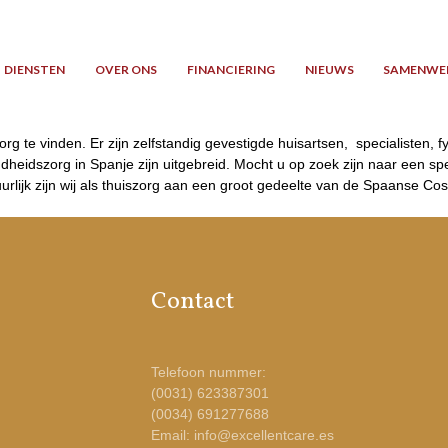
DIENSTEN
OVER ONS
FINANCIERING
NIEUWS
SAMENWE
rg te vinden. Er zijn zelfstandig gevestigde huisartsen, specialisten, 
heidszorg in Spanje zijn uitgebreid. Mocht u op zoek zijn naar een spec
rlijk zijn wij als thuiszorg aan een groot gedeelte van de Spaanse Co
Contact
Telefoon nummer:
(0031) 623387301
(0034) 691277688
Email: info@excellentcare.es