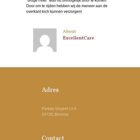
“droge rivier” was nu onmogelijk door te komen.
Door om te rijden hebben wij de meneer aan de
overkant toch kunnen verzorgen!
About
ExcellentCare
Adres
Partida Vinyent 14 A
03720, Benissa
Contact