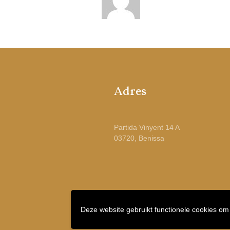
Adres
Partida Vinyent 14 A
03720, Benissa
Deze website gebruikt functionele cookies om
© 2018 Excellent Care Spanje | Webdesign