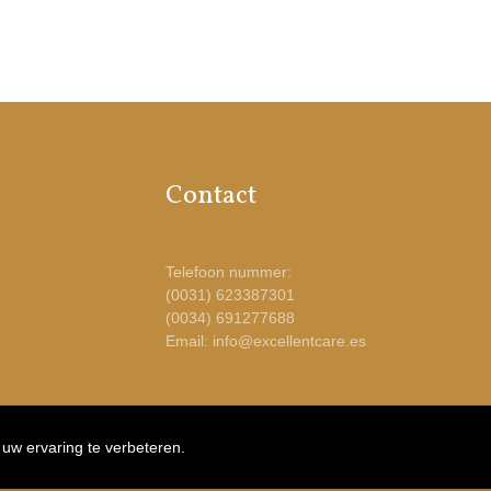
Contact
Telefoon nummer:
(0031) 623387301
(0034) 691277688
Email: info@excellentcare.es
 uw ervaring te verbeteren.
 by
Bottle Post Media