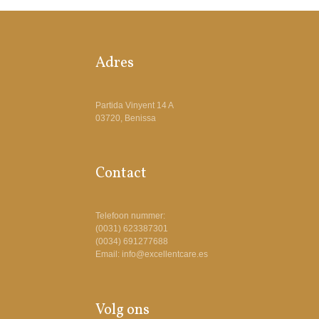
Adres
Partida Vinyent 14 A
03720, Benissa
Contact
Telefoon nummer:
(0031) 623387301
(0034) 691277688
Email: info@excellentcare.es
Volg ons