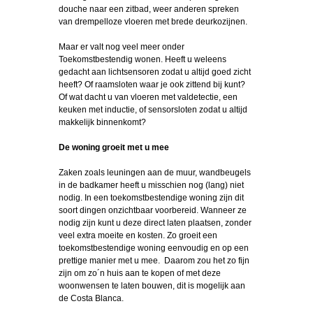
douche naar een zitbad, weer anderen spreken
van drempelloze vloeren met brede deurkozijnen.
Maar er valt nog veel meer onder
Toekomstbestendig wonen. Heeft u weleens
gedacht aan lichtsensoren zodat u altijd goed zicht
heeft? Of raamsloten waar je ook zittend bij kunt?
Of wat dacht u van vloeren met valdetectie, een
keuken met inductie, of sensorsloten zodat u altijd
makkelijk binnenkomt?
De woning groeit met u m
e
e
Zaken zoals leuningen aan de muur, wandbeugels
in de badkamer heeft u misschien nog (lang) niet
nodig. In een toekomstbestendige woning zijn dit
soort dingen onzichtbaar voorbereid. Wanneer ze
nodig zijn kunt u deze direct laten plaatsen, zonder
veel extra moeite en kosten. Zo groeit een
toekomstbestendige woning eenvoudig en op een
prettige manier met u mee. Daarom zou het zo fijn
zijn om zo´n huis aan te kopen of met deze
woonwensen te laten bouwen, dit is mogelijk aan
de Costa Blanca.