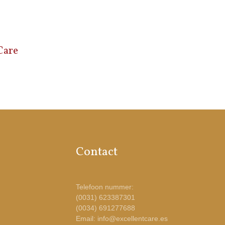
Care
Contact
Telefoon nummer:
(0031) 623387301
(0034) 691277688
Email: info@excellentcare.es