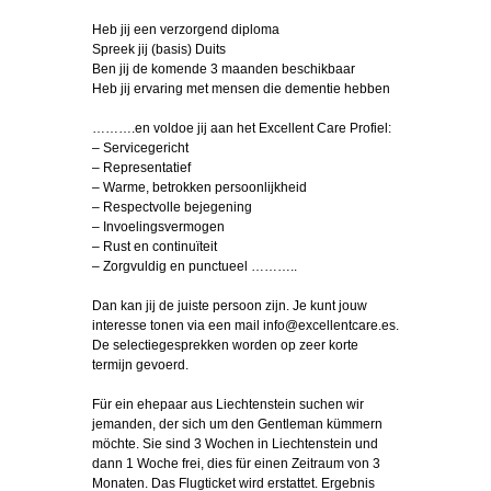
Heb jij een verzorgend diploma
Spreek jij (basis) Duits
Ben jij de komende 3 maanden beschikbaar
Heb jij ervaring met mensen die dementie hebben
……….en voldoe jij aan het Excellent Care Profiel:
– Servicegericht
– Representatief
– Warme, betrokken persoonlijkheid
– Respectvolle bejegening
– Invoelingsvermogen
– Rust en continuïteit
– Zorgvuldig en punctueel ………..
Dan kan jij de juiste persoon zijn. Je kunt jouw
interesse tonen via een mail info@excellentcare.es.
De selectiegesprekken worden op zeer korte
termijn gevoerd.
Für ein ehepaar aus Liechtenstein suchen wir
jemanden, der sich um den Gentleman kümmern
möchte. Sie sind 3 Wochen in Liechtenstein und
dann 1 Woche frei, dies für einen Zeitraum von 3
Monaten. Das Flugticket wird erstattet. Ergebnis