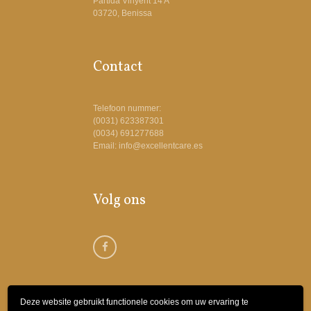
Partida Vinyent 14 A
03720, Benissa
Contact
Telefoon nummer:
(0031) 623387301
(0034) 691277688
Email: info@excellentcare.es
Volg ons
Deze website gebruikt functionele cookies om uw ervaring te