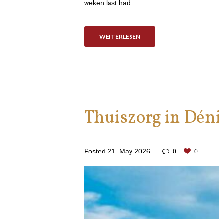
weken last had
WEITERLESEN
Thuiszorg in Dén
Posted
21. May 2026
0
0