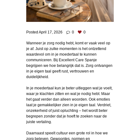
Posted
April 17, 2026
0
0
Wanneer je zorg nodig hebt, komt er vaak veel op
je af. Juist op zulke momenten is het ontzettend
waardevol om in je moedertaal te kunnen
communiceren. Bij Excellent Care Spanje
begrijpen we hoe belangrijk dat is. Zorg ontvangen
in je eigen taal geeft rust, vertrouwen en
duidelijkheid.
In je moedertaal kun je beter uitleggen wat je voelt,
waar je klachten zitten en wat je nodig hebt. Maar
het gaat verder dan alleen woorden. Ook emoties
laat je gemakkelijker zien in je eigen taal. Verdriet,
onzekerheid of juist opluchting – het wordt beter
begrepen zonder dat je hoeft te zoeken naar de
juiste vertaling.
Daarnaast speelt cultuur een grote rol in hoe we
zorg beleven. Gewoontes, normen en