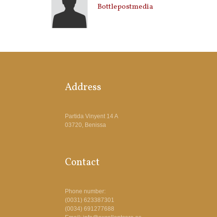
Bottlepostmedia
Address
Partida Vinyent 14 A
03720, Benissa
Contact
Phone number:
(0031) 623387301
(0034) 691277688