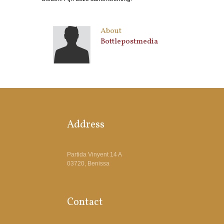
About
Bottlepostmedia
Address
Partida Vinyent 14 A
03720, Benissa
Contact