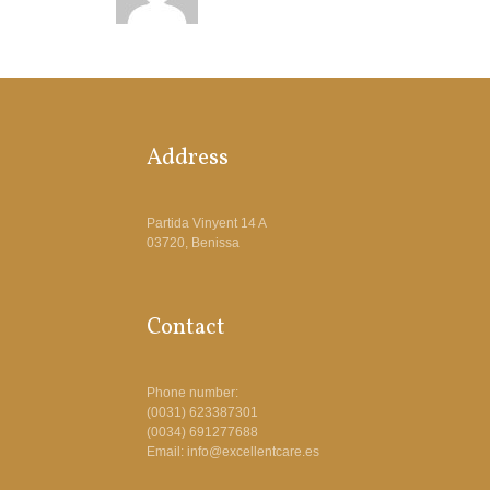
Address
Partida Vinyent 14 A
03720, Benissa
Contact
Phone number:
(0031) 623387301
(0034) 691277688
Email: info@excellentcare.es