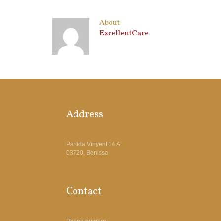
About
ExcellentCare
Address
Partida Vinyent 14 A
03720, Benissa
Contact
Phone number: