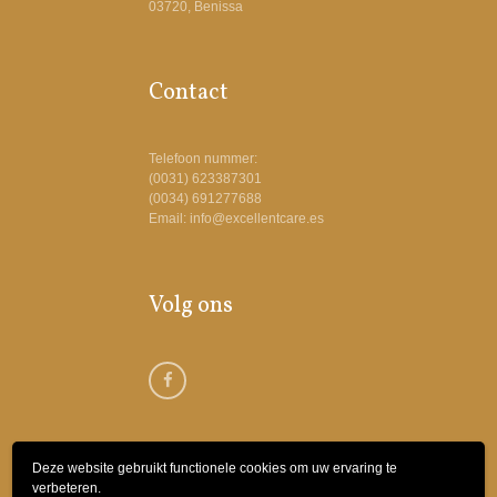
03720, Benissa
Contact
Telefoon nummer:
(0031) 623387301
(0034) 691277688
Email: info@excellentcare.es
Volg ons
Deze website gebruikt functionele cookies om uw ervaring te
verbeteren.