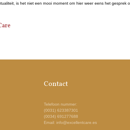
ualiteit, is het niet een mooi moment om hier weer eens het gesprek o
Care
Contact
Telefoon nummer:
(0031) 623387301
(0034) 691277688
Email: info@excellentcare.es