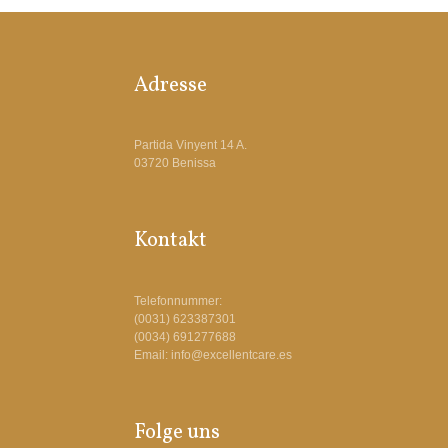
Adresse
Partida Vinyent 14 A.
03720 Benissa
Kontakt
Telefonnummer:
(0031) 623387301
(0034) 691277688
Email: info@excellentcare.es
Folge uns