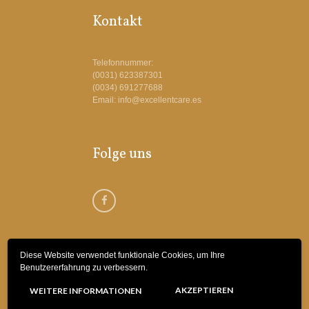
Kontakt
Telefonnummer:
(0031) 623387301
(0034) 691277688
Email: info@excellentcare.es
Folge uns
Diese Website verwendet funktionale Cookies, um Ihre
Benutzererfahrung zu verbessern.
© 2018 Excellent Care Spanje | Webdesign
AKZEPTIEREN
WEITERE INFORMATIONEN
by
Bottle Post Media