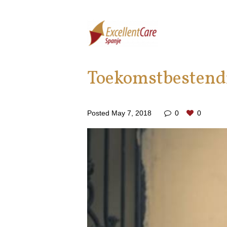
Toekomstbestend
Posted
May 7, 2018
0
0